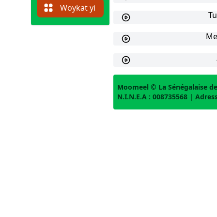
Woykat yi
Tu
Me
Moomeel © La Sénégalaise des
N.I.N.E.A : 008735568 | Adresse