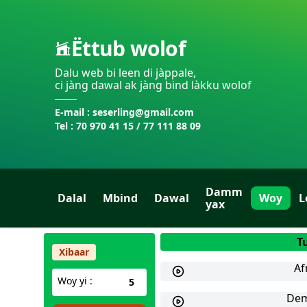
Ëttub wolof
Dalu web bi leen di jàppale,
ci jàng dawal ak jàng bind làkku wolof
E-mail : seserling@gmail.com
Tel : 70 970 41 15 / 77 111 88 09
Damm
Dalal
Mbind
Dawal
Woy
L
yax
T
Xibaar
Af
Woy yi :
5
De