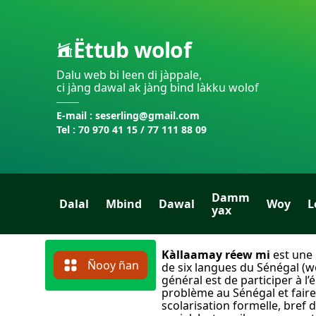
Ëttub wolof
Dalu web bi leen di jàppale,
ci jàng dawal ak jàng bind làkku wolof
E-mail : seserling@gmail.com
Tel : 70 970 41 15 / 77 111 88 09
Damm
Dalal
Mbind
Dawal
Woy
L
yax
Kàllaamay réew mi
est une 
Ñooy ñan
de six langues du Sénégal (wo
général est de participer à l
problème au Sénégal et faire
scolarisation formelle, bref