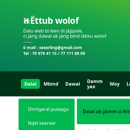
Ëttub wolof
Dalu web bi leen di jàppale,
ci jàng dawal ak jàng bind làkku wolof
E-mail : seserling@gmail.com
Tel : 70 970 41 15 / 77 111 88 09
Damm
Dalal
Mbind
Dawal
Woy
L
yax
Dinngaral pulaagu
Dalal ak jàmm ci ët
Nqel seereer