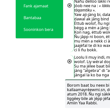
Nañu delloo làkki 
Jóob nee na :
« làkk
Fank ajamaat
tàqamtiku ».
Yaw aji-jàng bi,
dala
Bantabaa
dawal
ak jàng bind
Ëttub wolof,
ñu ngi
bëgg a mën a jàng
Sooninkon bera
Kon nag,
ëttub wol
Ñu jàpp ni boon,
ët
mu mën a nekk ci 
jaajëfal
te di ko wax
ci li ñu bokk.
Loolu li muy indi, 
wolof.
Liy wéral do
Su ma jëlee baat bii
jàng "algebra"
di "
jàngal la ko ba nga
ñépp xam nañu
ni
jëlee moo di baat,
s
Borom baat bu neex bi 
ko moom.
Jëlal baa
kallaamayréewmi.sn, do
ñi seen làkkum àng
atum 2018. Ñu ngi sàkku
lay wax ni gaaraas l
liggéey bile ak jépp jë
gaaraas boobu sax
Amiin Yaa Rabbi.
di baat bu seey ci bi