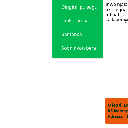
Inwe njala
Dingiral pulaagu
oxu jegna 
mbaat calat
kallaama
Fank ajamaat
Bantabaa
Sooninkon bera
O jeg © La
Kàllaamay 
Adresse : 