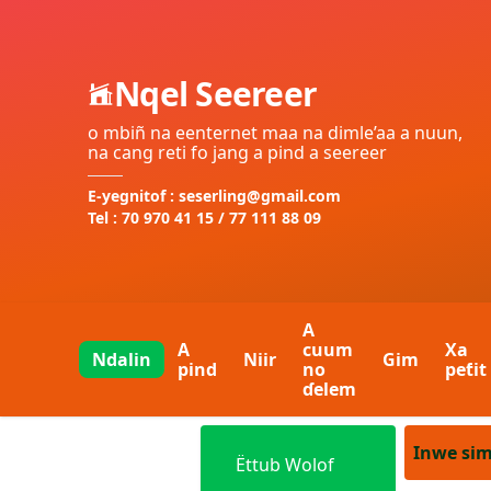
Nqel Seereer
o mbiñ na eenternet maa na dimle’aa a nuun,
na cang reti fo jang a pind a seereer
E-yegnitof : seserling@gmail.com
Tel : 70 970 41 15 / 77 111 88 09
A
A
cuum
Xa
Ndalin
Niir
Gim
pind
no
peƭit
ɗelem
Inwe si
Ëttub Wolof