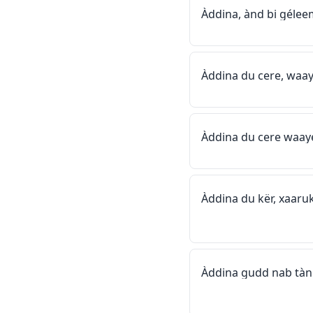
Àddina, ànd bi géleem
Àddina du cere, waay
Àddina du cere waaye 
Àddina du kër, xaaru
Àddina gudd nab tàn