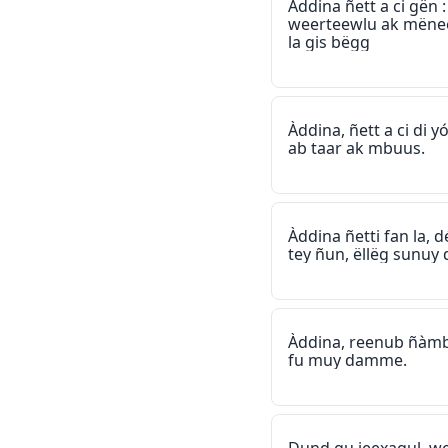
Àddina ñett a ci gën : 
weerteewlu ak mënee
la gis bëgg
Àddina, ñett a ci di y
ab taar ak mbuus.
Àddina ñetti fan la,
tey ñun, ëllëg sunuy
Àddina, reenub ñàmb
fu muy damme.