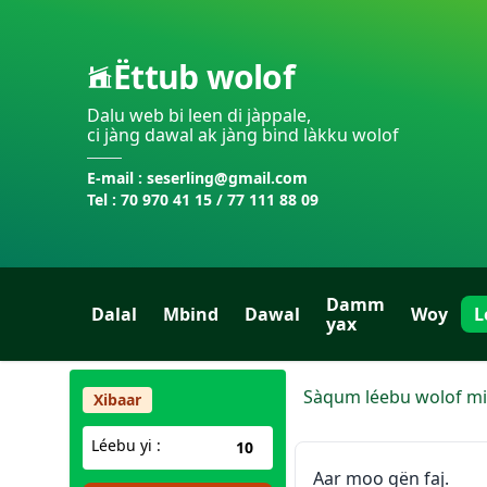
Ëttub wolof
Dalu web bi leen di jàppale,
ci jàng dawal ak jàng bind làkku wolof
E-mail : seserling@gmail.com
Tel : 70 970 41 15 / 77 111 88 09
Damm
Dalal
Mbind
Dawal
Woy
L
yax
Sàqum léebu wolof mi
Xibaar
Léebu yi :
10
Aar moo gën faj.