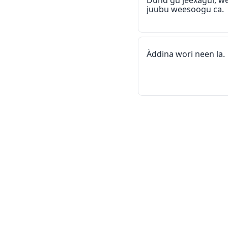
Dund gu jeexagul, we
juubu weesoogu ca.
Àddina wori neen la.