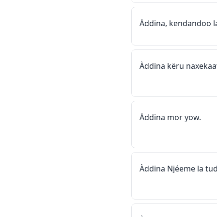
Àddina, kendandoo l
Àddina këru naxekaay
Àddina mor yow.
Àddina Njéeme la tud