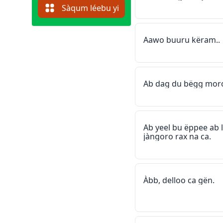
Sàqum léebu yi
Aawo buuru këram..
Ab dag du bëgg mo
Ab yeel bu ëppee ab
jàngoro rax na ca.
Àbb, delloo ca gën.